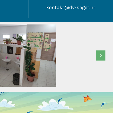
6
kontakt@dv-seget.hr