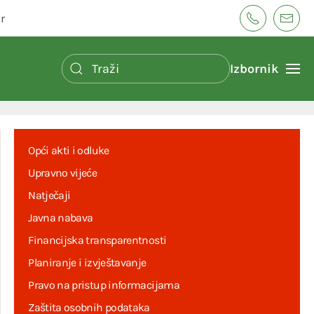
r
Izbornik
Opći akti i odluke
Upravno vijeće
Natječaji
Javna nabava
Financijska transparentnosti
Planiranje i izvještavanje
Pravo na pristup informacijama
Zaštita osobnih podataka