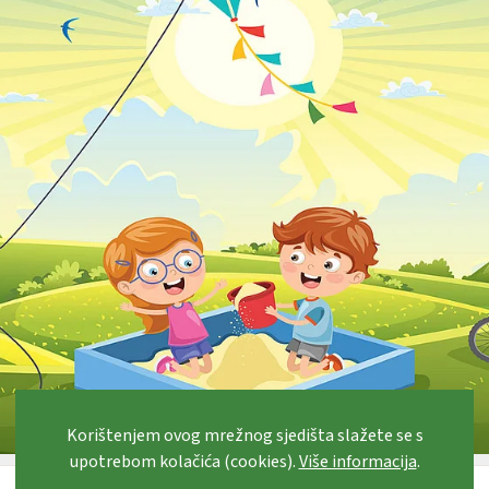
Korištenjem ovog mrežnog sjedišta slažete se s
upotrebom kolačića (cookies).
Više informacija
.