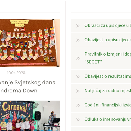
Obrasci za upis djece u
Obavijest o upisu djece
Pravilnik o izmjeni i dop
"SEGET"
10.04.2026.
Obavijest o rezultatima
vanje Svjetskog dana
indroma Down
Natječaj za radno mjest
Godišnji financijski izvj
Odluka o imenovanju vrš