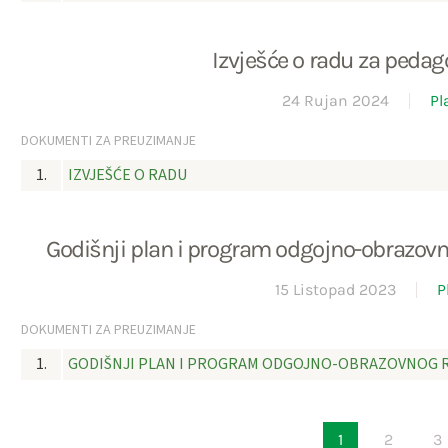
Izvješće o radu za peda
24 Rujan 2024
Pl
DOKUMENTI ZA PREUZIMANJE
1.
IZVJEŠĆE O RADU
Godišnji plan i program odgojno-obrazov
15 Listopad 2023
P
DOKUMENTI ZA PREUZIMANJE
1.
GODIŠNJI PLAN I PROGRAM ODGOJNO-OBRAZOVNOG 
1
2
3