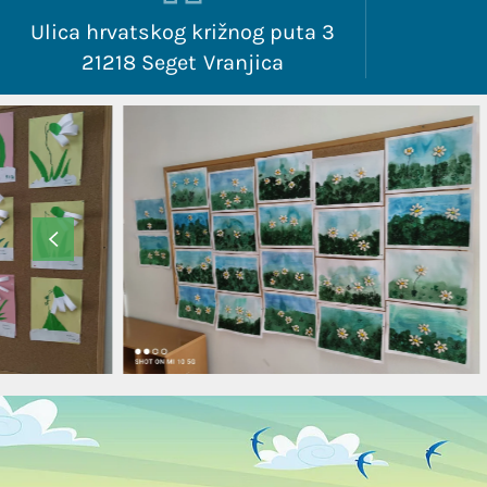
Ulica hrvatskog križnog puta 3
21218 Seget Vranjica