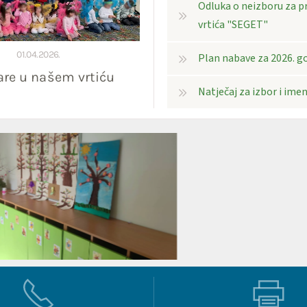
Odluka o neizboru za p
vrtića "SEGET"
01.04.2026.
Plan nabave za 2026. g
re u našem vrtiću
Natječaj za izbor i ime