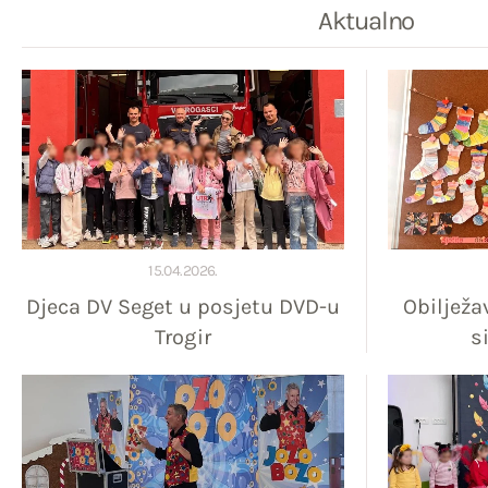
Aktualno
15.04.2026.
Djeca DV Seget u posjetu DVD-u
Obilježa
Trogir
s