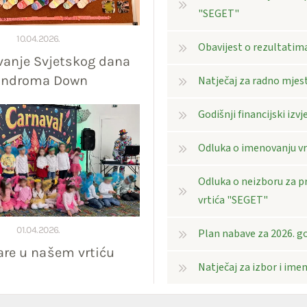
"SEGET"
10.04.2026.
Obavijest o rezultatima
vanje Svjetskog dana
indroma Down
Natječaj za radno mjest
Godišnji financijski izvj
Odluka o imenovanju vrš
Odluka o neizboru za p
vrtića "SEGET"
01.04.2026.
Plan nabave za 2026. g
re u našem vrtiću
Natječaj za izbor i ime