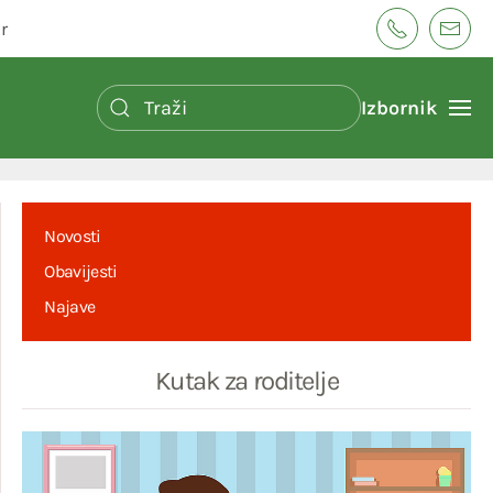
r
Izbornik
Novosti
Obavijesti
Najave
Kutak za roditelje