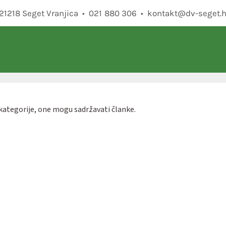
• 21218 Seget Vranjica • 021 880 306 •
kontakt@dv-seget.h
kategorije, one mogu sadržavati članke.