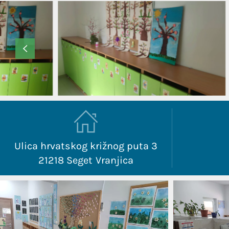
Ulica hrvatskog križnog puta 3
21218 Seget Vranjica