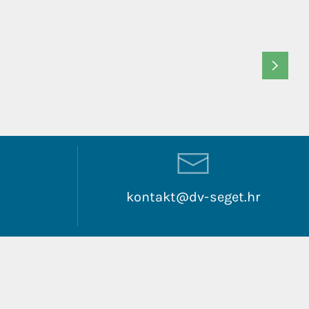
6
kontakt@dv-seget.hr