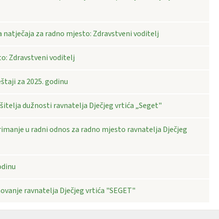
 natječaja za radno mjesto: Zdravstveni voditelj
o: Zdravstveni voditelj
eštaji za 2025. godinu
itelja dužnosti ravnatelja Dječjeg vrtića „Seget"
rimanje u radni odnos za radno mjesto ravnatelja Dječjeg
odinu
novanje ravnatelja Dječjeg vrtića "SEGET"