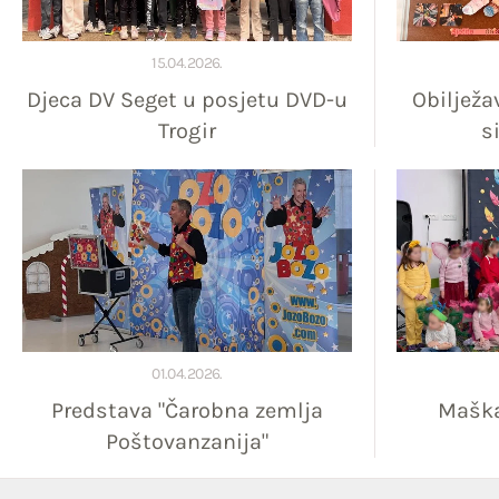
15.04.2026.
Djeca DV Seget u posjetu DVD-u
Obilježa
Trogir
s
01.04.2026.
Predstava "Čarobna zemlja
Maška
Poštovanzanija"