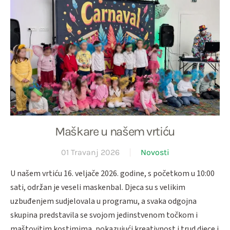
Maškare u našem vrtiću
01 Travanj 2026
Novosti
U našem vrtiću 16. veljače 2026. godine, s početkom u 10:00
sati, održan je veseli maskenbal. Djeca su s velikim
uzbuđenjem sudjelovala u programu, a svaka odgojna
skupina predstavila se svojom jedinstvenom točkom i
maštovitim kostimima, pokazujući kreativnost i trud djece i