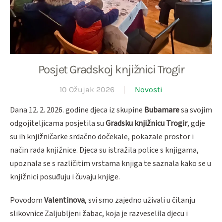
Posjet Gradskoj knjižnici Trogir
10 Ožujak 2026
Novosti
Dana 12. 2. 2026. godine djeca iz skupine
Bubamare
sa svojim
odgojiteljicama posjetila su
Gradsku knjižnicu Trogir
, gdje
su ih knjižničarke srdačno dočekale, pokazale prostor i
način rada knjižnice. Djeca su istražila police s knjigama,
upoznala se s različitim vrstama knjiga te saznala kako se u
knjižnici posuđuju i čuvaju knjige.
Povodom
Valentinova
, svi smo zajedno uživali u čitanju
slikovnice Zaljubljeni žabac, koja je razveselila djecu i