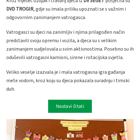
Kroz mjesec ožujak i travanj djeca iz
DV SEGET
posjetila su
DVD TROGIR
, gdje su imala priliku upoznati se s važnim i
odgovornim zanimanjem vatrogasca.
Vatrogasci su djeci na zanimljiv i njima prilagođen način
predstavili svoju opremu i vozila, a djeca su s velikim
zanimanjem sudjelovala u svim aktivnostima. Posebno su ih
oduševili vatrogasni kamioni, sirene i rotacijska svjetla.
Veliko veselje izazvala je i mala vatrogasna igra gađanja
mete vodom, kroz koju su djeca pokazala suradnju i timski
duh.
Nastavi čitati