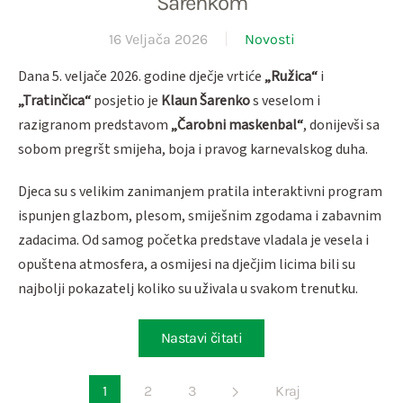
Šarenkom
16 Veljača 2026
Novosti
Dana 5. veljače 2026. godine dječje vrtiće
„Ružica“
i
„Tratinčica“
posjetio je
Klaun Šarenko
s veselom i
razigranom predstavom
„Čarobni maskenbal“
, donijevši sa
sobom pregršt smijeha, boja i pravog karnevalskog duha.
Djeca su s velikim zanimanjem pratila interaktivni program
ispunjen glazbom, plesom, smiješnim zgodama i zabavnim
zadacima. Od samog početka predstave vladala je vesela i
opuštena atmosfera, a osmijesi na dječjim licima bili su
najbolji pokazatelj koliko su uživala u svakom trenutku.
Nastavi čitati
1
2
3
Kraj