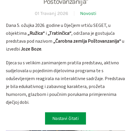
Poštovanzanija"
01 Travanj 2026
Novosti
Dana 5. ožujka 2026. godine u Dječjem vrtiću SEGET, u
objektima
„Ružica“
i
„Tratinčica“
, održana je gostujuća
predstava pod nazivom
„Čarobna zemlja Poštovanzanija“
u
izvedbi
Joze Boze
.
Djeca su s velikim zanimanjem pratila predstavu, aktivno
sudjelovala u pojedinim dijelovima programa te s
oduševljenjem reagirala na interaktivne sadržaje. Predstava
je bila edukativnog i zabavnog karaktera, prožeta
humorom, glazbom i poučnim porukama primjerenima
dječjoj dobi.
Nastavi čitati