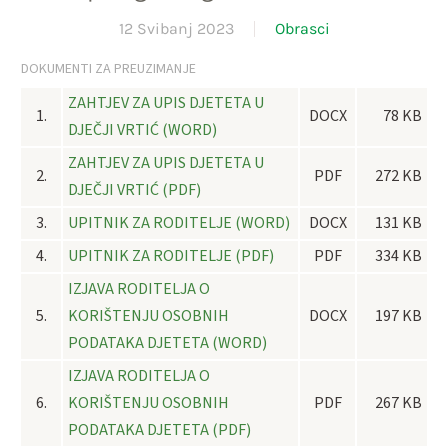
12 Svibanj 2023
Obrasci
DOKUMENTI ZA PREUZIMANJE
ZAHTJEV ZA UPIS DJETETA U
1.
DOCX
78 KB
DJEČJI VRTIĆ (WORD)
ZAHTJEV ZA UPIS DJETETA U
2.
PDF
272 KB
DJEČJI VRTIĆ (PDF)
3.
UPITNIK ZA RODITELJE (WORD)
DOCX
131 KB
4.
UPITNIK ZA RODITELJE (PDF)
PDF
334 KB
IZJAVA RODITELJA O
5.
KORIŠTENJU OSOBNIH
DOCX
197 KB
PODATAKA DJETETA (WORD)
IZJAVA RODITELJA O
6.
KORIŠTENJU OSOBNIH
PDF
267 KB
PODATAKA DJETETA (PDF)