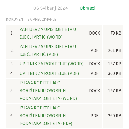
06 Svibanj 2024
Obrasci
DOKUMENTI ZA PREUZIMANJE
ZAHTJEV ZA UPIS DJETETA U
1.
DOCX
79 KB
DJEČJI VRTIĆ (WORD)
ZAHTJEV ZA UPIS DJETETA U
2.
PDF
261 KB
DJEČJI VRTIĆ (PDF)
3.
UPITNIK ZA RODITELJE (WORD)
DOCX
137 KB
4.
UPITNIK ZA RODITELJE (PDF)
PDF
300 KB
IZJAVA RODITELJA O
5.
KORIŠTENJU OSOBNIH
DOCX
197 KB
PODATAKA DJETETA (WORD)
IZJAVA RODITELJA O
6.
KORIŠTENJU OSOBNIH
PDF
260 KB
PODATAKA DJETETA (PDF)