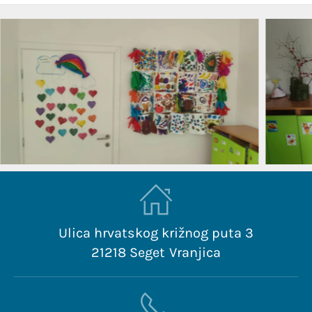
Ulica hrvatskog križnog puta 3
21218 Seget Vranjica