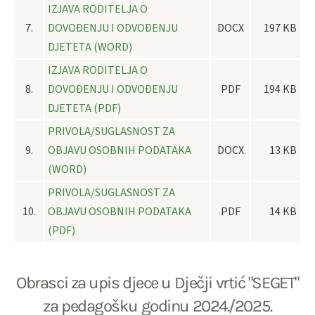
IZJAVA RODITELJA O
7.
DOVOĐENJU I ODVOĐENJU
DOCX
197 KB
DJETETA (WORD)
IZJAVA RODITELJA O
8.
DOVOĐENJU I ODVOĐENJU
PDF
194 KB
DJETETA (PDF)
PRIVOLA/SUGLASNOST ZA
9.
OBJAVU OSOBNIH PODATAKA
DOCX
13 KB
(WORD)
PRIVOLA/SUGLASNOST ZA
10.
OBJAVU OSOBNIH PODATAKA
PDF
14 KB
(PDF)
Obrasci za upis djece u Dječji vrtić "SEGET"
za pedagošku godinu 2024./2025.