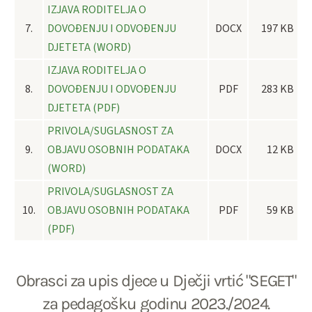
IZJAVA RODITELJA O
7.
DOVOĐENJU I ODVOĐENJU
DOCX
197 KB
DJETETA (WORD)
IZJAVA RODITELJA O
8.
DOVOĐENJU I ODVOĐENJU
PDF
283 KB
DJETETA (PDF)
PRIVOLA/SUGLASNOST ZA
9.
OBJAVU OSOBNIH PODATAKA
DOCX
12 KB
(WORD)
PRIVOLA/SUGLASNOST ZA
10.
OBJAVU OSOBNIH PODATAKA
PDF
59 KB
(PDF)
Obrasci za upis djece u Dječji vrtić "SEGET"
za pedagošku godinu 2023./2024.