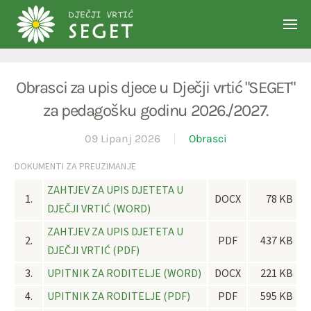
Skip to main content
Obrasci za upis djece u Dječji vrtić "SEGET"
za pedagošku godinu 2026./2027.
09 Lipanj 2026
Obrasci
DOKUMENTI ZA PREUZIMANJE
ZAHTJEV ZA UPIS DJETETA U
1.
DOCX
78 KB
DJEČJI VRTIĆ (WORD)
ZAHTJEV ZA UPIS DJETETA U
2.
PDF
437 KB
DJEČJI VRTIĆ (PDF)
3.
UPITNIK ZA RODITELJE (WORD)
DOCX
221 KB
4.
UPITNIK ZA RODITELJE (PDF)
PDF
595 KB