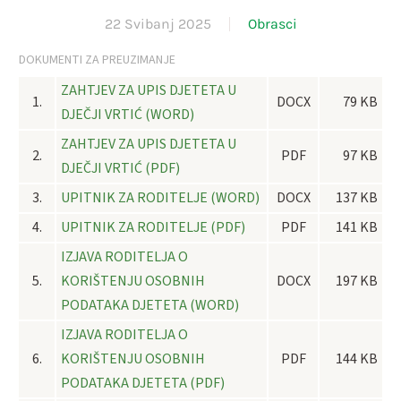
22 Svibanj 2025
Obrasci
DOKUMENTI ZA PREUZIMANJE
ZAHTJEV ZA UPIS DJETETA U
1.
DOCX
79 KB
DJEČJI VRTIĆ (WORD)
ZAHTJEV ZA UPIS DJETETA U
2.
PDF
97 KB
DJEČJI VRTIĆ (PDF)
3.
UPITNIK ZA RODITELJE (WORD)
DOCX
137 KB
4.
UPITNIK ZA RODITELJE (PDF)
PDF
141 KB
IZJAVA RODITELJA O
5.
KORIŠTENJU OSOBNIH
DOCX
197 KB
PODATAKA DJETETA (WORD)
IZJAVA RODITELJA O
6.
KORIŠTENJU OSOBNIH
PDF
144 KB
PODATAKA DJETETA (PDF)