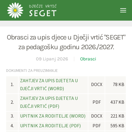
Skip to main content
Obrasci za upis djece u Dječji vrtić "SEGET"
za pedagošku godinu 2026./2027.
09 Lipanj 2026
Obrasci
DOKUMENTI ZA PREUZIMANJE
ZAHTJEV ZA UPIS DJETETA U
1.
DOCX
78 KB
DJEČJI VRTIĆ (WORD)
ZAHTJEV ZA UPIS DJETETA U
2.
PDF
437 KB
DJEČJI VRTIĆ (PDF)
3.
UPITNIK ZA RODITELJE (WORD)
DOCX
221 KB
4.
UPITNIK ZA RODITELJE (PDF)
PDF
595 KB