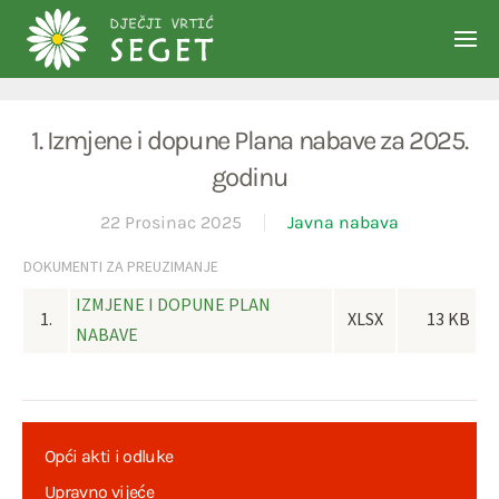
Skip to main content
1. Izmjene i dopune Plana nabave za 2025.
godinu
22 Prosinac 2025
Javna nabava
DOKUMENTI ZA PREUZIMANJE
IZMJENE I DOPUNE PLAN
1.
XLSX
13 KB
NABAVE
Opći akti i odluke
Upravno vijeće