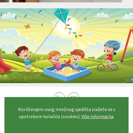
Korištenjem ovog mrežnog sjedišta slažete se s
© 2021 Dječji vrtić "SEGET"
· Ulica hrvatskog križnog puta
upotrebom kolačića (cookies).
Više informacija
.
3 · 21218 Seget Vranjica
Pravo na pristup informacijama
·
Izjava o kolačićima