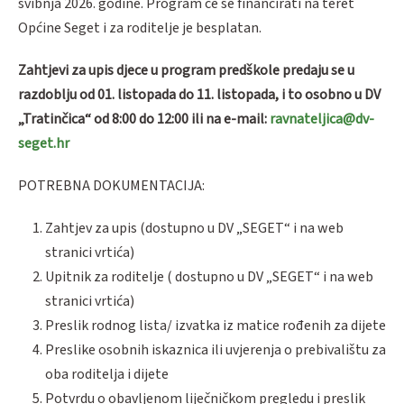
svibnja 2026. godine. Program će se financirati na teret
Općine Seget i za roditelje je besplatan.
Zahtjevi za upis djece u program predškole predaju se u
razdoblju od 01. listopada do 11. listopada, i to osobno u DV
„Tratinčica“ od 8:00 do 12:00 ili na e-mail:
ravnateljica@dv-
seget.hr
POTREBNA DOKUMENTACIJA:
Zahtjev za upis (dostupno u DV „SEGET“ i na web
stranici vrtića)
Upitnik za roditelje ( dostupno u DV „SEGET“ i na web
stranici vrtića)
Preslik rodnog lista/ izvatka iz matice rođenih za dijete
Preslike osobnih iskaznica ili uvjerenja o prebivalištu za
oba roditelja i dijete
Potvrdu o obavljenom liječničkom pregledu i preslik