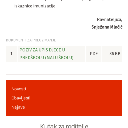
iskaznice imunizacije
Ravnateljica,
Snježana Mlačić
DOKUMENTI ZA PREUZIMANJE
POZIV ZA UPIS DJECE U
1.
PDF
36 KB
PREDŠKOLU (MALU ŠKOLU)
Novosti
Obavijesti
Najave
Kutak za roditelje