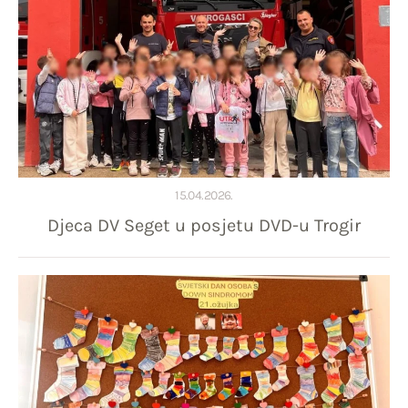
15.04.2026.
Djeca DV Seget u posjetu DVD-u Trogir