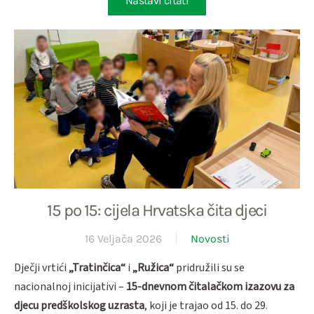
Nastavi čitati
15 po 15: cijela Hrvatska čita djeci
16 Veljača 2026
Novosti
Dječji vrtići
„Tratinčica“
i
„Ružica“
pridružili su se
nacionalnoj inicijativi –
15-dnevnom čitalačkom izazovu za
djecu predškolskog uzrasta
, koji je trajao od 15. do 29.