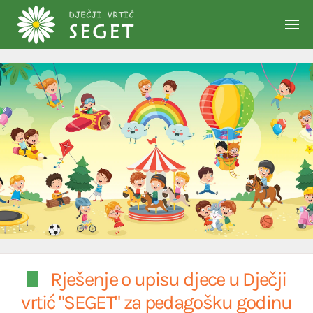
Skip to main content
Rješenje o upisu djece u Dječji
vrtić "SEGET" za pedagošku godinu