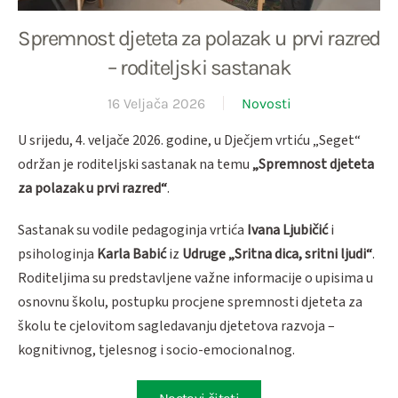
Spremnost djeteta za polazak u prvi razred
– roditeljski sastanak
16 Veljača 2026
Novosti
U srijedu, 4. veljače 2026. godine, u Dječjem vrtiću „Seget“
održan je roditeljski sastanak na temu
„Spremnost djeteta
za polazak u prvi razred“
.
Sastanak su vodile pedagoginja vrtića
Ivana Ljubičić
i
psihologinja
Karla Babić
iz
Udruge „Sritna dica, sritni ljudi“
.
Roditeljima su predstavljene važne informacije o upisima u
osnovnu školu, postupku procjene spremnosti djeteta za
školu te cjelovitom sagledavanju djetetova razvoja –
kognitivnog, tjelesnog i socio-emocionalnog.