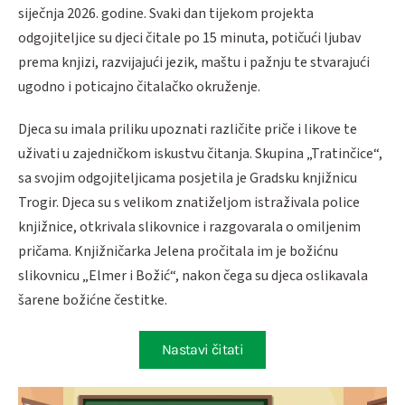
siječnja 2026. godine. Svaki dan tijekom projekta
odgojiteljice su djeci čitale po 15 minuta, potičući ljubav
prema knjizi, razvijajući jezik, maštu i pažnju te stvarajući
ugodno i poticajno čitalačko okruženje.
Djeca su imala priliku upoznati različite priče i likove te
uživati u zajedničkom iskustvu čitanja. Skupina „Tratinčice“,
sa svojim odgojiteljicama posjetila je Gradsku knjižnicu
Trogir. Djeca su s velikom znatiželjom istraživala police
knjižnice, otkrivala slikovnice i razgovarala o omiljenim
pričama. Knjižničarka Jelena pročitala im je božićnu
slikovnicu „Elmer i Božić“, nakon čega su djeca oslikavala
šarene božićne čestitke.
Nastavi čitati