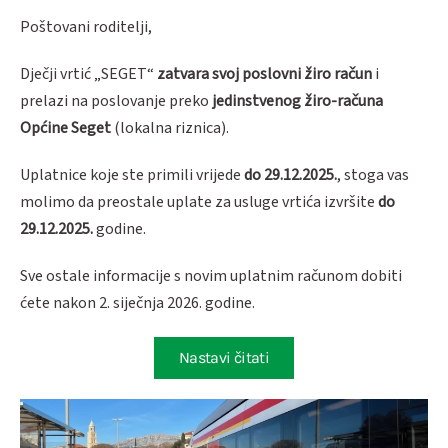
Poštovani roditelji,
Dječji vrtić „SEGET“
zatvara svoj poslovni žiro račun
i
prelazi na poslovanje preko
jedinstvenog žiro-računa
Općine Seget
(lokalna riznica).
Uplatnice koje ste primili vrijede
do 29.12.2025.
, stoga vas
molimo da preostale uplate za usluge vrtića izvršite
do
29.12.2025.
godine.
Sve ostale informacije s novim uplatnim računom dobiti
ćete nakon 2. siječnja 2026. godine.
Nastavi čitati