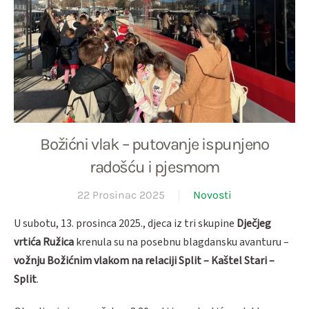
Božićni vlak – putovanje ispunjeno
radošću i pjesmom
22 Prosinac 2025
Novosti
U subotu, 13. prosinca 2025., djeca iz tri skupine
Dječjeg
vrtića Ružica
krenula su na posebnu blagdansku avanturu –
vožnju Božićnim vlakom na relaciji Split – Kaštel Stari –
Split
.