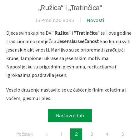
„Ružica“ i „Tratinčica“
15 Prosinac 2025
Novosti
Djeca svih skupina DV "
Ružica
" i "
Tratinčica
" su i ove godine
tradicionalno obilježila
Jesensku svečanost
kao krunu svih
jesenskih aktivnosti. Marljivo su se pripremali izrađujući
krune, lampione i ukrase sa jesenskim motivima.
Naposljetku su prigodnim pjesmama, recitacijama i
igrokazima pozdravila jesen.
Veselo druzenje nastavilo se uz čašćenje finim kolačima i
voćem, pjesmu i ples.
Nastavi čitati
Početak
1
2
3
4
5